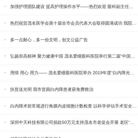
·
加强护理团队建设 提高护理操作水平——热烈欢迎 眼科副主任护师郑一梅 加盟茂名爱瞳眼科医院
·
热烈祝贺茂名医学会第十届全市会员代表大会取得圆满成功 我院院长吴永成同志当选为理事会理事
·
多一点耐心，多一份文明，创文公益广告
·
弘扬崇高精神 聚力健康中国 茂名爱瞳眼科医院举行第二届“中国医师节”庆典 暨优秀医师表彰大会
·
用情 用心 用力—— 茂名爱瞳眼科医院举办 2019年度“白内障光明康复行动“工作总结 暨2020新年晚会
·
扶贫送光明 我市贫困白内障患者获免费救治
·
白内障术前常规进行角膜内皮细胞计数检查 以科学评估手术安全和效果
·
深圳中天科技有限公司捐款50万元支持茂名市老促会开展 老区“白内障光明康复行动”