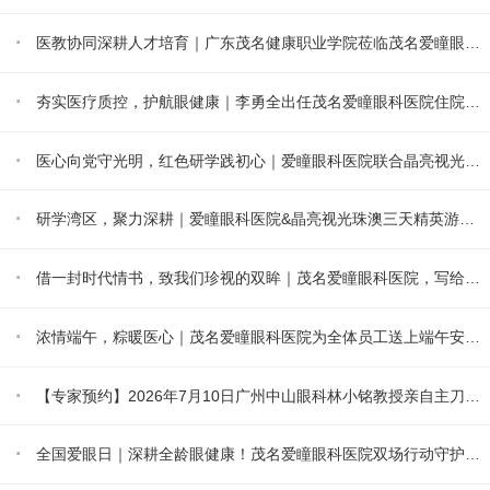
·
医教协同深耕人才培育｜广东茂名健康职业学院莅临茂名爱瞳眼科医院调研交流
·
夯实医疗质控，护航眼健康｜李勇全出任茂名爱瞳眼科医院住院部主任
·
医心向党守光明，红色研学践初心｜爱瞳眼科医院联合晶亮视光集团开展七一红色教育主题活动
·
研学湾区，聚力深耕｜爱瞳眼科医院&晶亮视光珠澳三天精英游学圆满收官
·
借一封时代情书，致我们珍视的双眸｜茂名爱瞳眼科医院，写给眼睛的专属情书
·
浓情端午，粽暖医心｜茂名爱瞳眼科医院为全体员工送上端午安康礼，致敬每一位光明守护者
·
【专家预约】2026年7月10日广州中山眼科林小铭教授亲自主刀手术，在线预约中！
·
全国爱眼日｜深耕全龄眼健康！茂名爱瞳眼科医院双场行动守护全民清晰视界