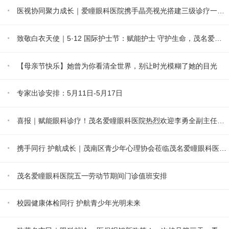
·
医视协同聚力成长｜爱瞳眼科医院携手晶亮视光搭建三级诊疗一体化培训体系
·
致敬白衣天使｜5·12 国际护士节：赋能护士 守护生命，茂名爱瞳眼科医院暖心致敬每一位护理人
·
【母亲节快乐】她曾为你看清全世界，别让时光模糊了她的目光
·
专家出诊安排：5月11日-5月17日
·
喜报｜赋能眼科诊疗！茂名爱瞳眼科医院热烈欢迎李勇全副主任医师加入大家庭
·
携手同行 护航成长｜茂南区青少年心理协会莅临茂名爱瞳眼科医院参观交流并举行授牌仪式
·
茂名爱瞳眼科医院五一劳动节期间门诊值班安排
·
校园健康体检同行 护航青少年光明未来